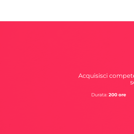
Vai
al
contenuto
Acquisisci competen
s
Durata:
200 ore