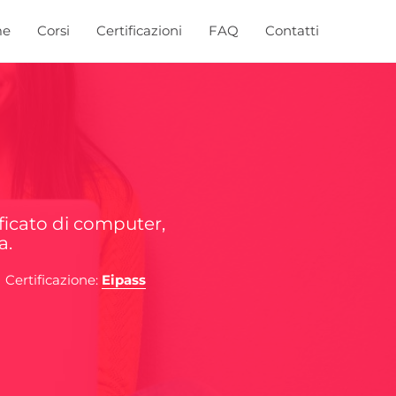
me
Corsi
Certificazioni
FAQ
Contatti
ificato di computer,
a.
Certificazione:
Eipass