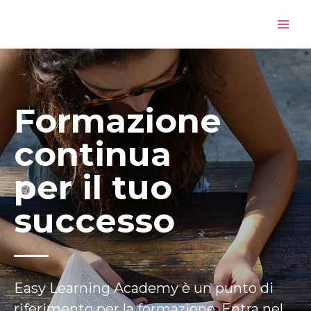
Vai
al
contenuto
Formazione
continua
per il tuo
successo
Easy Learning Academy è un punto di
riferimento per la formazione. Entra nel