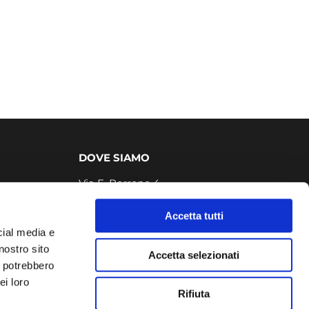
DOVE SIAMO
Via E. Perrone 4
71121, Foggia FG
Accetta tutti
Tel. 0881708198
cial media e
info@easylearningacademy.it
ia
nostro sito
Accetta selezionati
i potrebbero
ei loro
Rifiuta