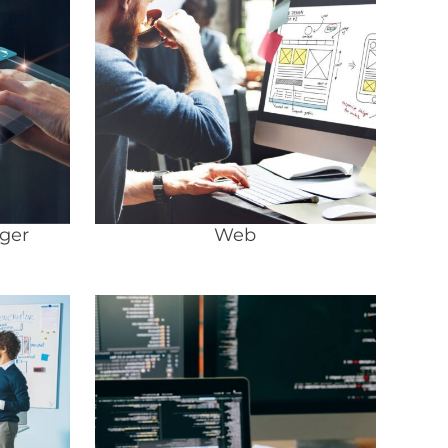
ger
Web