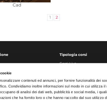
Cad
1
2
ione
Tipologia corsi
Corsi Live
Per Docenti
 cookie
zioni
Per ATA
Per Crediti Scolastici
rsonalizzare contenuti ed annunci, per fornire funzionalità dei so
Per Punteggi in Graduator
ffico. Condividiamo inoltre informazioni sul modo in cui utilizza il 
Corsi Eipass Online
 occupano di analisi dei dati web, pubblicità e social media, i qual
azioni che ha fornito loro o che hanno raccolto dal suo utilizzo d