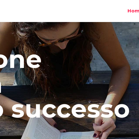
Hom
one
a
uo successo